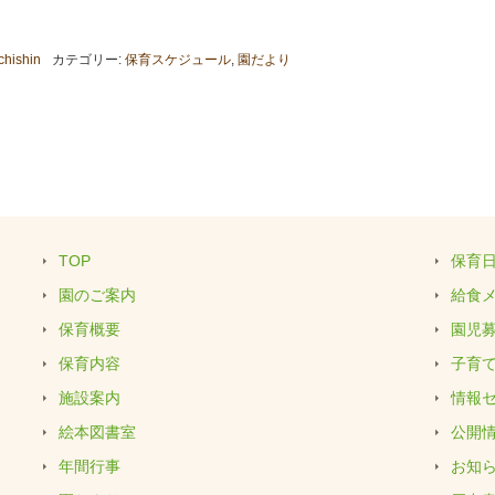
chishin
カテゴリー:
保育スケジュール
,
園だより
TOP
保育
園のご案内
給食
保育概要
園児
保育内容
子育
施設案内
情報
絵本図書室
公開
年間行事
お知