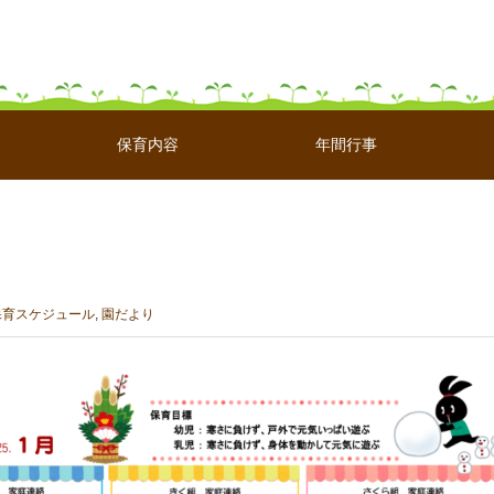
保育内容
年間行事
保育スケジュール
,
園だより