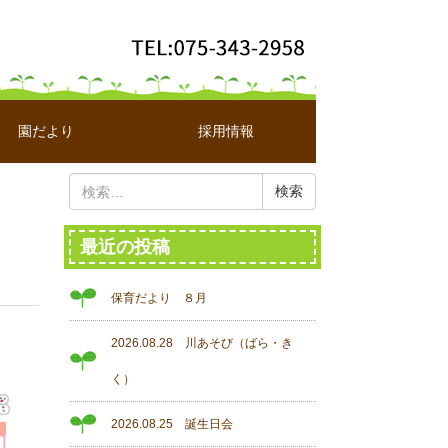
園だより
採用情報
検
索:
最近の投稿
保育だより ８月
2026.08.28 川あそび（ばら・き
く）
2026.08.25 誕生日会