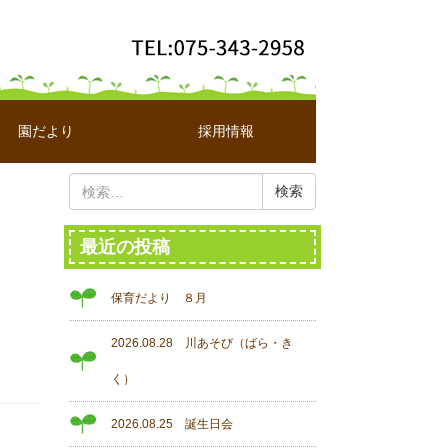
園だより
採用情報
検
索:
最近の投稿
保育だより ８月
2026.08.28 川あそび（ばら・き
く）
2026.08.25 誕生日会