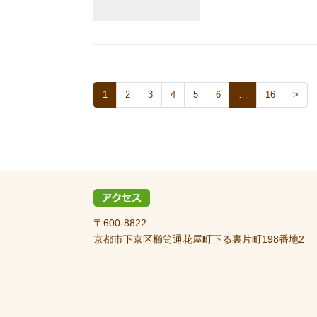
1
2
3
4
5
6
…
16
>
〒600-8822
京都市下京区櫛笥通花屋町下る裏片町198番地2