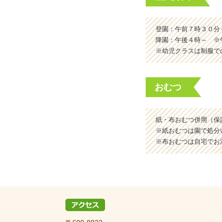
登園：午前７時３０分
降園：午後４時～ ※午
※幼児クラスは制服で
おむつ
紙・布おむつ併用（保
※紙おむつは園で処分
※布おむつは自宅でお