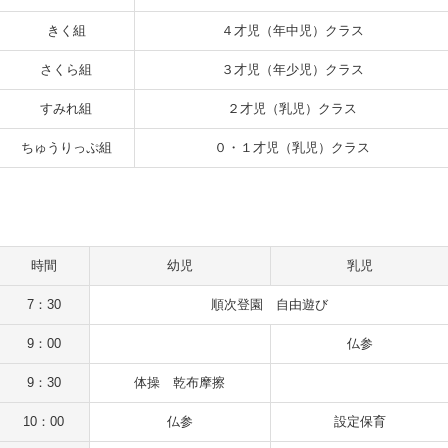
きく組
４才児（年中児）クラス
さくら組
３才児（年少児）クラス
すみれ組
２才児（乳児）クラス
ちゅうりっぷ組
０・１才児（乳児）クラス
時間
幼児
乳児
7：30
順次登園 自由遊び
9：00
仏参
9：30
体操 乾布摩擦
10：00
仏参
設定保育