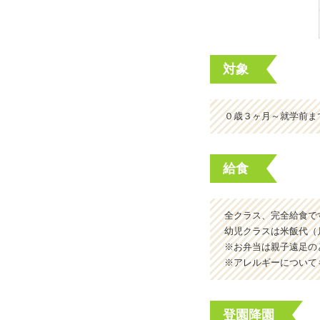
対象
０歳３ヶ月～就学前ま
給食
全クラス、完全給食で
幼児クラスは米飯代（月
※お弁当は親子遠足の
※アレルギーについて
登園降園