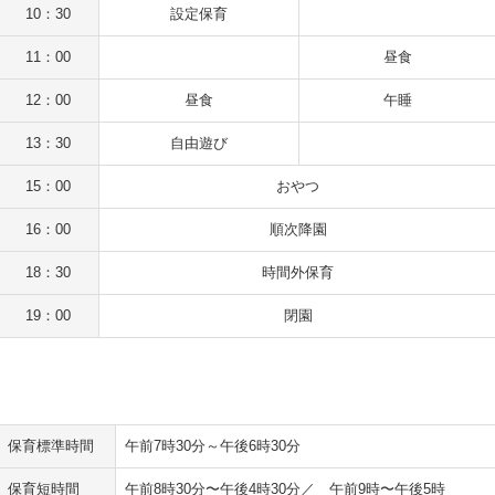
10：30
設定保育
11：00
昼食
12：00
昼食
午睡
13：30
自由遊び
15：00
おやつ
16：00
順次降園
18：30
時間外保育
19：00
閉園
保育標準時間
午前7時30分～午後6時30分
保育短時間
午前8時30分〜午後4時30分
／ 午前9時〜午後5時