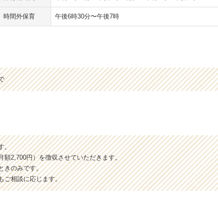
時間外保育
午後6時30分〜午後7時
で
す。
額2,700円）を徴収させていただきます。
ときのみです。
もご相談に応じます。