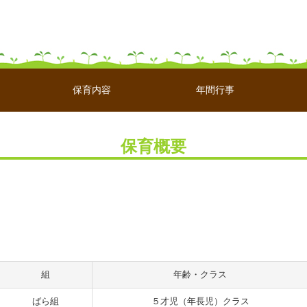
保育内容
年間行事
保育概要
組
年齢・クラス
ばら組
５才児（年長児）クラス