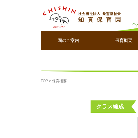
園のご案内
保育概要
TOP
>
保育概要
クラス編成