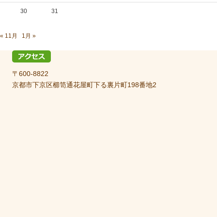
30
31
« 11月
1月 »
〒600-8822
京都市下京区櫛笥通花屋町下る裏片町198番地2