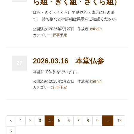
ら組・きく組・さくら組）
ばら・きく・さくら組で動物園へ遠足に行きま
す。 持ち物などの詳細は掲示をご確認ください。
公開済み: 2026年2月27日
作成者:
chishin
カテゴリー:
行事予定
2026.03.16 本堂仏参
27
本堂にて仏参を行います。
公開済み: 2026年2月27日
作成者:
chishin
カテゴリー:
行事予定
<
1
2
3
4
5
6
7
8
9
…
12
>