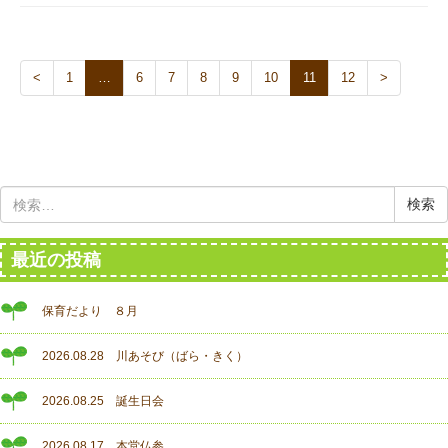
<
1
…
6
7
8
9
10
11
12
>
検
索:
最近の投稿
保育だより ８月
2026.08.28 川あそび（ばら・きく）
2026.08.25 誕生日会
2026.08.17 本堂仏参