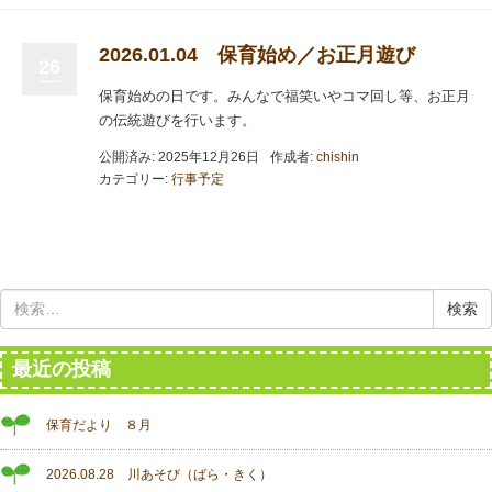
2026.01.04 保育始め／お正月遊び
26
保育始めの日です。みんなで福笑いやコマ回し等、お正月
の伝統遊びを行います。
公開済み: 2025年12月26日
作成者:
chishin
カテゴリー:
行事予定
検
索:
最近の投稿
保育だより ８月
2026.08.28 川あそび（ばら・きく）