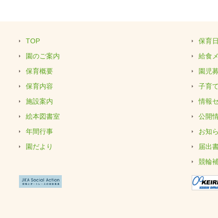
TOP
保育
園のご案内
給食
保育概要
園児
保育内容
子育
施設案内
情報
絵本図書室
公開
年間行事
お知
園だより
届出
競輪