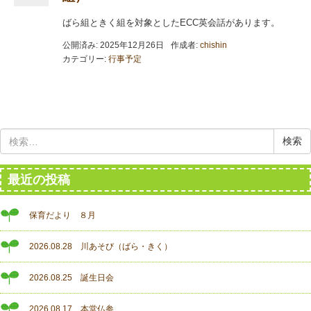
ばら組ときく組を対象としたECC英会話があります。
公開済み: 2025年12月26日
作成者:
chishin
カテゴリー:
行事予定
検
索:
最近の投稿
保育だより ８月
2026.08.28 川あそび（ばら・きく）
2026.08.25 誕生日会
2026.08.17 本堂仏参