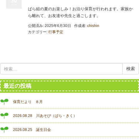
30
ばら組の夏のお楽しみ！お泊り保育が行われます。家族か
ら離れて、お友達や先生と過ごします。
公開済み: 2025年6月30日
作成者:
chishin
カテゴリー:
行事予定
検
索:
最近の投稿
保育だより ８月
2026.08.28 川あそび（ばら・きく）
2026.08.25 誕生日会