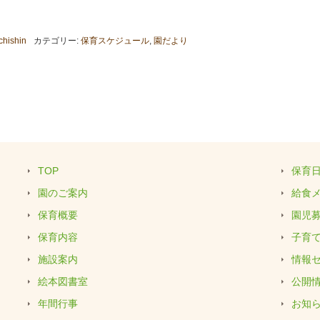
chishin
カテゴリー:
保育スケジュール
,
園だより
TOP
保育
園のご案内
給食
保育概要
園児
保育内容
子育
施設案内
情報
絵本図書室
公開
年間行事
お知