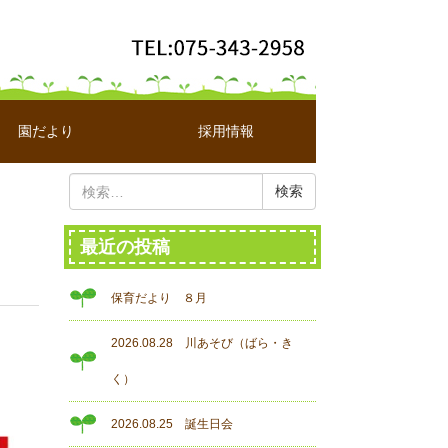
園だより
採用情報
検
索:
最近の投稿
保育だより ８月
2026.08.28 川あそび（ばら・き
く）
2026.08.25 誕生日会