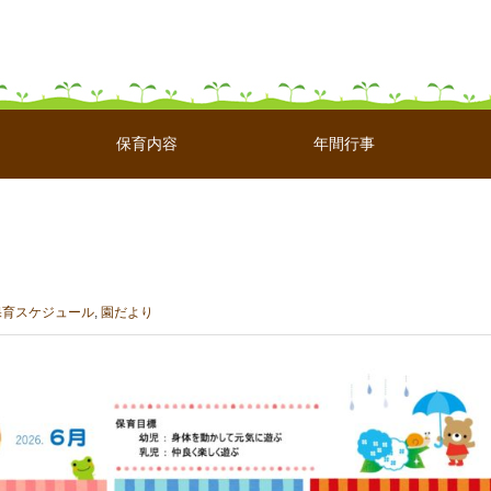
保育内容
年間行事
保育スケジュール
,
園だより