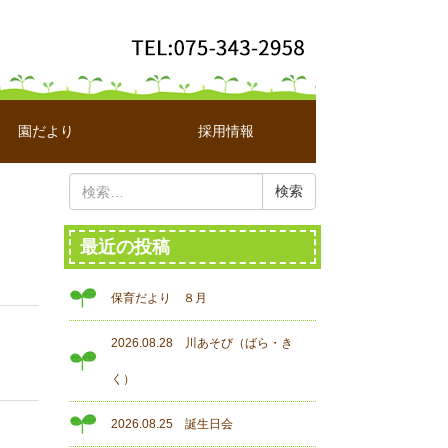
園だより
採用情報
検
索:
最近の投稿
保育だより ８月
2026.08.28 川あそび（ばら・き
く）
2026.08.25 誕生日会