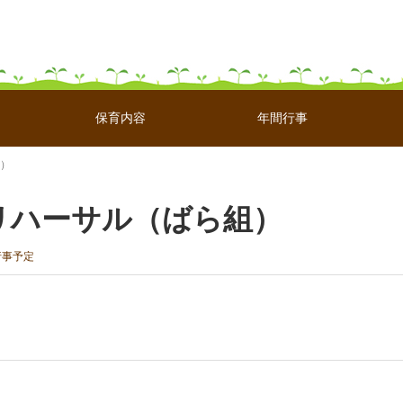
保育内容
年間行事
組）
園式リハーサル（ばら組）
行事予定