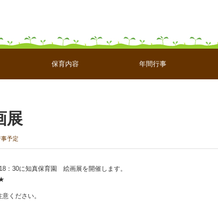
保育内容
年間行事
絵画展
行事予定
30-18：30に知真保育園 絵画展を開催します。
★
注意ください。