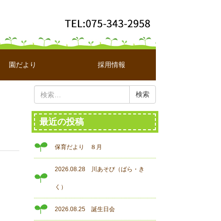
園だより
採用情報
検
索:
最近の投稿
保育だより ８月
2026.08.28 川あそび（ばら・き
く）
2026.08.25 誕生日会