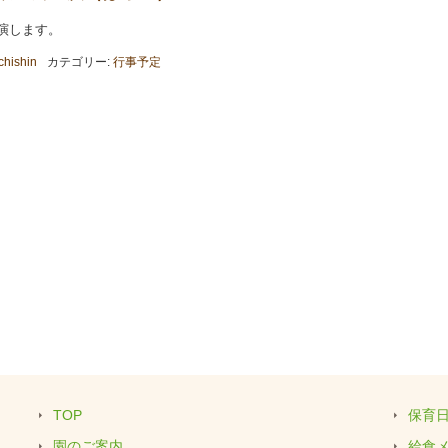
演します。
chishin
カテゴリー:
行事予定
TOP
保育
園のご案内
給食