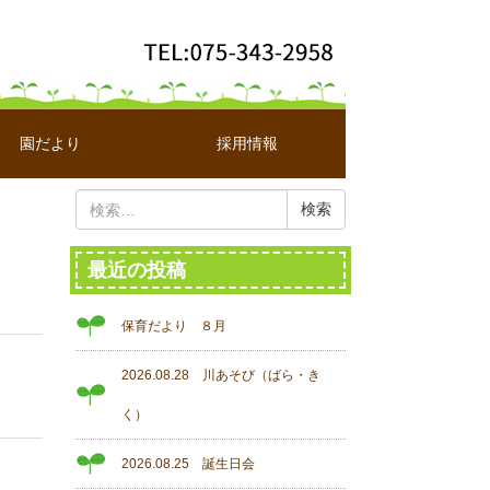
園だより
採用情報
検
索:
最近の投稿
保育だより ８月
2026.08.28 川あそび（ばら・き
く）
2026.08.25 誕生日会