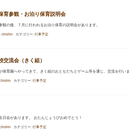
ら組 保育参観・お泊り保育説明会
参観の後、７月に行われるお泊り保育の説明会があります。
:
chishin
カテゴリー:
行事予定
中学校交流会（きく組）
が保育園へやってきて、きく組のおともだちとゲーム等を通じ、交流を行い
chishin
カテゴリー:
行事予定
生日会があります。 おたんじょうびおめでとう！
chishin
カテゴリー:
行事予定