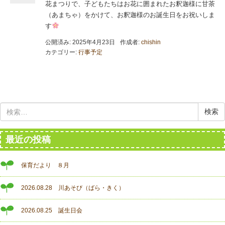
花まつりで、子どもたちはお花に囲まれたお釈迦様に甘茶
（あまちゃ）をかけて、お釈迦様のお誕生日をお祝いしま
す
公開済み: 2025年4月23日
作成者:
chishin
カテゴリー:
行事予定
検
索:
最近の投稿
保育だより ８月
2026.08.28 川あそび（ばら・きく）
2026.08.25 誕生日会