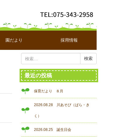
園だより
採用情報
検
索:
最近の投稿
保育だより ８月
2026.08.28 川あそび（ばら・き
く）
2026.08.25 誕生日会