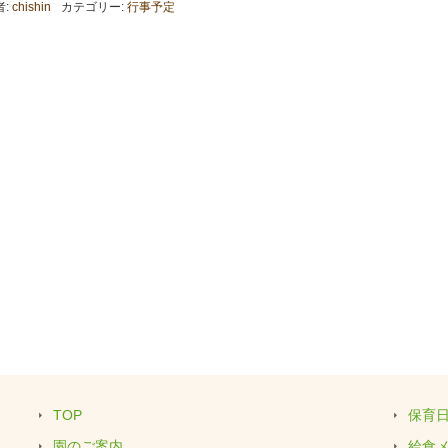
者:
chishin
カテゴリー:
行事予定
TOP
保育
園のご案内
給食