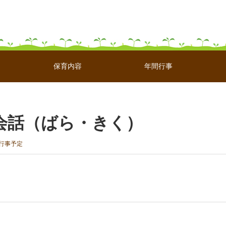
保育内容
年間行事
）
CC英会話（ばら・きく）
行事予定