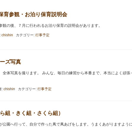
ら組 保育参観・お泊り保育説明会
参観の後、７月に行われるお泊り保育の説明会があります。
:
chishin
カテゴリー:
行事予定
 ポーズ写真
、全体写真を撮ります。 みんな、毎日の練習から本番まで、本当によく頑張
者:
chishin
カテゴリー:
行事予定
あげ（ばら組・きく組・さくら組）
が公園へ行って、自分で作った凧で凧あげをします。うまくあがりますよう