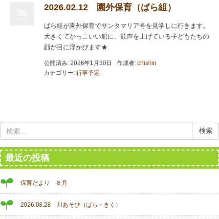
2026.02.12 園外保育（ばら組）
30
ばら組が園外保育でサンタマリア号を見学しに行きます。
大きくてかっこいい船に、歓声を上げている子どもたちの
顔が目に浮かびます★
公開済み: 2026年1月30日
作成者:
chishin
カテゴリー:
行事予定
検
索:
最近の投稿
保育だより ８月
2026.08.28 川あそび（ばら・きく）